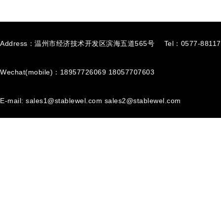
Address：温州市经济技术开发区滨海五道565号
Tel：0577-88117
Wechat(mobile)：18957726069 18057707603
E-mail: sales1@stablewel.com sales2@stablewel.com
Site Map
|
Terms of Use
|
Contact Us
|
© 2026 温州市翔潮汽车零
Supported By：
易紧通
GlobalFastener